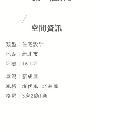
​空間資訊
類型 | 住宅設計
地點 | 新北市
坪數 | 16.5坪
屋況 | 新成屋
風格 | 現代風+北歐風
格局 | 3房2廳1衛